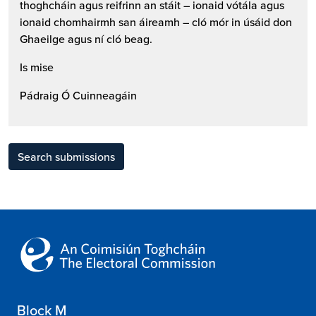
thoghcháin agus reifrinn an stáit – ionaid vótála agus
ionaid chomhairmh san áireamh – cló mór in úsáid don
Ghaeilge agus ní cló beag.
Is mise
Pádraig Ó Cuinneagáin
Search submissions
Block M