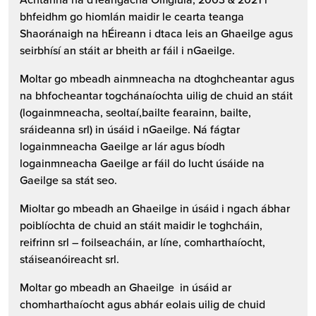
bhfeidhm go hiomlán maidir le cearta teanga
Shaoránaigh na hÉireann i dtaca leis an Ghaeilge agus
seirbhísí an stáit ar bheith ar fáil i nGaeilge.
Moltar go mbeadh ainmneacha na dtoghcheantar agus
na bhfocheantar togchánaíochta uilig de chuid an stáit
(logainmneacha, seoltaí,bailte fearainn, bailte,
sráideanna srl) in úsáid i nGaeilge. Ná fágtar
logainmneacha Gaeilge ar lár agus bíodh
logainmneacha Gaeilge ar fáil do lucht úsáide na
Gaeilge sa stát seo.
Mioltar go mbeadh an Ghaeilge in úsáid i ngach ábhar
poiblíochta de chuid an stáit maidir le toghcháin,
reifrinn srl – foilseacháin, ar líne, comharthaíocht,
stáiseanóireacht srl.
Moltar go mbeadh an Ghaeilge in úsáid ar
chomharthaíocht agus abhár eolais uilig de chuid