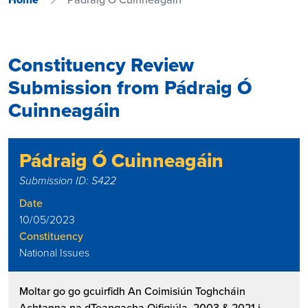
Constituency Review
Submission from Pádraig Ó
Cuinneagáin
Pádraig Ó Cuinneagáin
Submission ID: S422
Date
10/05/2023
Constituency
National Issues
Moltar go go gcuirfidh An Coimisiún Toghcháin
Achtanna na dTeangacha Oifigiúla, 2003 & 2021 i