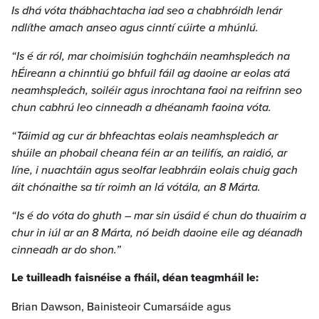
Is dhá vóta thábhachtacha iad seo a chabhróidh lenár
ndlíthe amach anseo agus cinntí cúirte a mhúnlú.
“Is é ár ról, mar choimisiún toghcháin neamhspleách na
hÉireann a chinntiú go bhfuil fáil ag daoine ar eolas atá
neamhspleách, soiléir agus inrochtana faoi na reifrinn seo
chun cabhrú leo cinneadh a dhéanamh faoina vóta.
“Táimid ag cur ár bhfeachtas eolais neamhspleách ar
shúile an phobail cheana féin ar an teilifís, an raidió, ar
líne, i nuachtáin agus seolfar leabhráin eolais chuig gach
áit chónaithe sa tír roimh an lá vótála, an 8 Márta.
“Is é do vóta do ghuth – mar sin úsáid é chun do thuairim a
chur in iúl ar an 8 Márta, nó beidh daoine eile ag déanadh
cinneadh ar do shon.”
Le tuilleadh faisnéise a fháil, déan teagmháil le:
Brian Dawson, Bainisteoir Cumarsáide agus