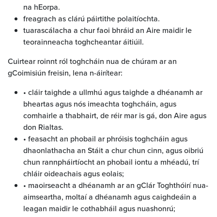
na hEorpa.
freagrach as clárú páirtithe polaitíochta.
tuarascálacha a chur faoi bhráid an Aire maidir le
teorainneacha toghcheantar áitiúil.
Cuirtear roinnt ról toghcháin nua de chúram ar an
gCoimisiún freisin, lena n-áirítear:
• cláir taighde a ullmhú agus taighde a dhéanamh ar
bheartas agus nós imeachta toghcháin, agus
comhairle a thabhairt, de réir mar is gá, don Aire agus
don Rialtas.
• feasacht an phobail ar phróisis toghcháin agus
dhaonlathacha an Stáit a chur chun cinn, agus oibriú
chun rannpháirtíocht an phobail iontu a mhéadú, trí
chláir oideachais agus eolais;
• maoirseacht a dhéanamh ar an gClár Toghthóirí nua-
aimseartha, moltaí a dhéanamh agus caighdeáin a
leagan maidir le cothabháil agus nuashonrú;