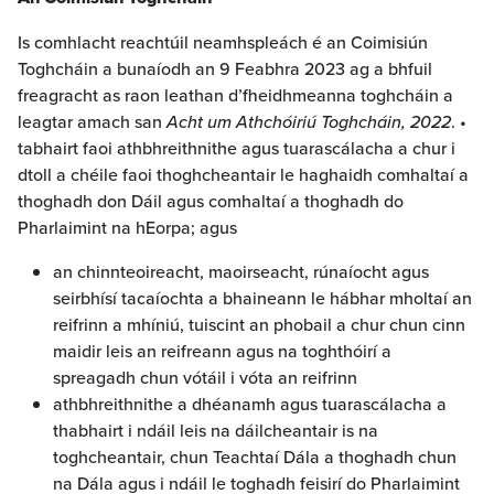
Is comhlacht reachtúil neamhspleách é an Coimisiún
Toghcháin a bunaíodh an 9 Feabhra 2023 ag a bhfuil
freagracht as raon leathan d’fheidhmeanna toghcháin a
leagtar amach san
Acht um Athchóiriú Toghcháin, 2022
. •
tabhairt faoi athbhreithnithe agus tuarascálacha a chur i
dtoll a chéile faoi thoghcheantair le haghaidh comhaltaí a
thoghadh don Dáil agus comhaltaí a thoghadh do
Pharlaimint na hEorpa; agus
an chinnteoireacht, maoirseacht, rúnaíocht agus
seirbhísí tacaíochta a bhaineann le hábhar mholtaí an
reifrinn a mhíniú, tuiscint an phobail a chur chun cinn
maidir leis an reifreann agus na toghthóirí a
spreagadh chun vótáil i vóta an reifrinn
athbhreithnithe a dhéanamh agus tuarascálacha a
thabhairt i ndáil leis na dáilcheantair is na
toghcheantair, chun Teachtaí Dála a thoghadh chun
na Dála agus i ndáil le toghadh feisirí do Pharlaimint