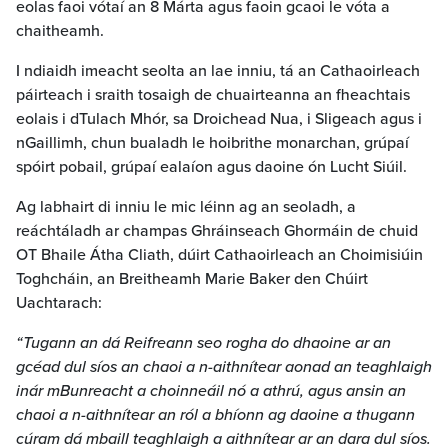
eolas faoi vótaí an 8 Márta agus faoin gcaoi le vóta a
chaitheamh.
I ndiaidh imeacht seolta an lae inniu, tá an Cathaoirleach
páirteach i sraith tosaigh de chuairteanna an fheachtais
eolais i dTulach Mhór, sa Droichead Nua, i Sligeach agus i
nGaillimh, chun bualadh le hoibrithe monarchan, grúpaí
spóirt pobail, grúpaí ealaíon agus daoine ón Lucht Siúil.
Ag labhairt di inniu le mic léinn ag an seoladh, a
reáchtáladh ar champas Ghráinseach Ghormáin de chuid
OT Bhaile Átha Cliath, dúirt Cathaoirleach an Choimisiúin
Toghcháin, an Breitheamh Marie Baker den Chúirt
Uachtarach:
“Tugann an dá Reifreann seo rogha do dhaoine ar an
gcéad dul síos an chaoi a n-aithnítear aonad an teaghlaigh
inár mBunreacht a choinneáil nó a athrú, agus ansin an
chaoi a n-aithnítear an ról a bhíonn ag daoine a thugann
cúram dá mbaill teaghlaigh a aithnítear ar an dara dul síos.