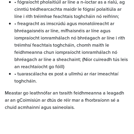
• fógraíocht pholaitiúil ar líne a n-íoctar as a rialú, ag
cinntiú trédhearcachta maidir le fógraí polaitiúla ar
líne i rith tréimhse feachtais toghcháin nó reifrinn;
• freagracht as imscrúdú agus monatóireacht ar
bhréagaisnéis ar líne, mífhaisnéis ar líne agus
iompraíocht ionramhálach nó bhréagach ar líne i rith
tréimhsí feachtais toghcháin, chomh maith le
feidhmeanna chun iompraíocht ionramhálach nó
bhréagach ar líne a sheachaint; (Níor cuireadh tús leis
an reachtaíocht go fóill)
• tuarascálacha ex post a ullmhú ar riar imeachtaí
toghcháin.
Meastar go leathnófar an tsraith feidhmeanna a leagadh
ar an gCoimisiún ar dtús de réir mar a fhorbraíonn sé a
chuid acmhainní agus saineolais.