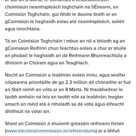
choimisiún neamhspleách toghcháin na hÉireann, an
Coimisiún Toghcháin, gur féidir le daoine brath ar an
gCoimisiún le haghaidh eolas atá neamhspleách, soiléir
agus inrochtana.
Tá an Coimisiún Toghcháin i mbun an ról a bhíodh ag an
gCoimisiún Reifrinn chun feachtas eolais a chur ar shúile
an phobail le haghaidh an dá Reifreann Bhunreachtúla a
dhíríonn ar Chúram agus an Teaghlach.
Nocht an Coimisiún a leabhrán eolais inniu, agus seolfar
cóipeanna priontáilte de go 2.3 milliún áit chónaithe ar fud
an Stáit roimh an vóta ar an 8 Márta. Ní thaobhaítear le
taobh amháin ná leis an taobh eile sa leabhrán; leagtar
amach an méid atá á mholadh sa dá vóta agus éifeacht
dhlíthiúil na vótaí sin.
Sheol an Coimisiún a shuíomh gréasáin reifreann freisin
(
www.electoralcommission.ie/referendums
) ar a bhfuil