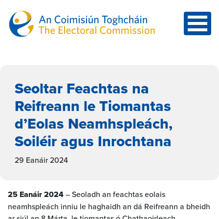
Seoltar Feachtas na
Reifreann le Tiomantas
d’Eolas Neamhspleách,
Soiléir agus Inrochtana
29 Eanáir 2024
25 Eanáir 2024
– Seoladh an feachtas eolais
neamhspleách inniu le haghaidh an dá Reifreann a bheidh
ar siúl an 8 Márta, le tiomantas ó Chathaoirleach