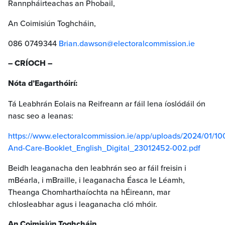
Rannpháirteachas an Phobail,
An Coimisiún Toghcháin,
086 0749344
Brian.dawson@electoralcommission.ie
– CRÍOCH –
Nóta d’Eagarthóirí:
Tá Leabhrán Eolais na Reifreann ar fáil lena íoslódáil ón
nasc seo a leanas:
https://www.electoralcommission.ie/app/uploads/2024/01/1
And-Care-Booklet_English_Digital_23012452-002.pdf
Beidh leaganacha den leabhrán seo ar fáil freisin i
mBéarla, i mBraille, i leaganacha Éasca le Léamh,
Theanga Chomharthaíochta na hÉireann, mar
chlosleabhar agus i leaganacha cló mhóir.
An Coimisiún Toghcháin