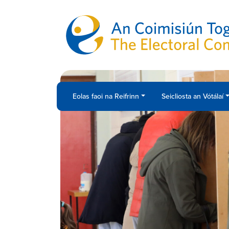
Skip to main content
Eolas faoi na Reifrinn
Seicliosta an Vótálaí