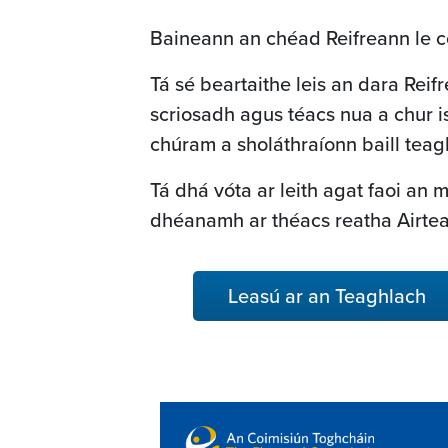
Baineann an chéad Reifreann le 
Tá sé beartaithe leis an dara Rei
scriosadh agus téacs nua a chur i
chúram a sholáthraíonn baill teag
Tá dhá vóta ar leith agat faoi an 
dhéanamh ar théacs reatha Airtea
Leasú ar an Teaghlach