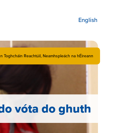
English
iún Toghcháin Reachtúil, Neamhspleách na hÉireann
 do vóta do ghuth