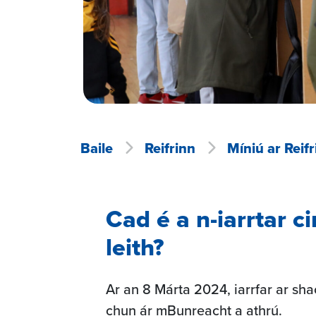
Baile
Reifrinn
Míniú ar Reifr
Cad é a n-iarrtar 
leith?
Ar an 8 Márta 2024, iarrfar ar sha
chun ár mBunreacht a athrú.