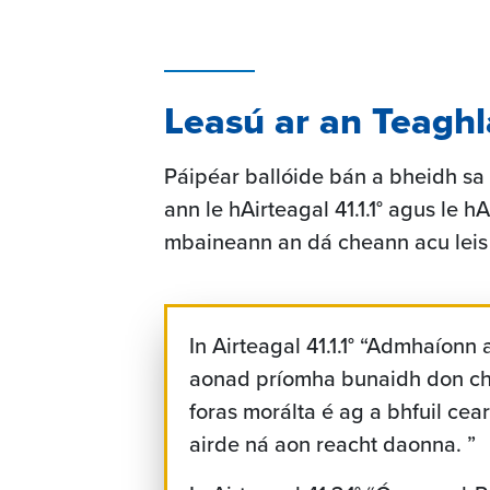
Leasú ar an Teagh
Páipéar ballóide bán a bheidh sa
ann le hAirteagal 41.1.1° agus le h
mbaineann an dá cheann acu leis
In Airteagal 41.1.1° “Admhaíonn
aonad príomha bunaidh don ch
foras morálta é ag a bhfuil cea
airde ná aon reacht daonna. ”