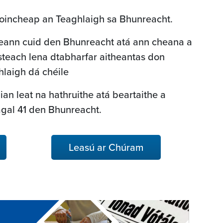
coincheap an Teaghlaigh sa Bhunreacht.
freann cuid den Bhunreacht atá ann cheana a
steach lena dtabharfar aitheantas don
hlaigh dá chéile
mian leat na hathruithe atá beartaithe a
gal 41 den Bhunreacht.
Leasú ar Chúram