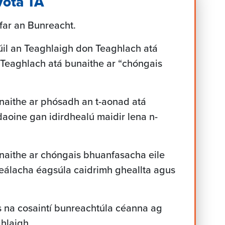
 Vóta TÁ
far an Bunreacht.
úil an Teaghlaigh don Teaghlach atá
Teaghlach atá bunaithe ar “chóngais
naithe ar phósadh an t-aonad atá
daoine gan idirdhealú maidir lena n-
naithe ar chóngais bhuanfasacha eile
neálacha éagsúla caidrimh gheallta agus
s na cosaintí bunreachtúla céanna ag
hlaigh.