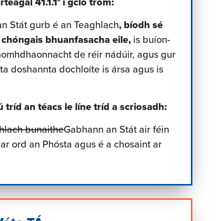
teagal 41.1.1° i gcló trom:
 an Stát gurb é an Teaghlach
, bíodh sé
 chóngais bhuanfasacha eile,
is buíon-
omhdhaonnacht de réir nádúir, agus gur
rta doshannta dochloíte is ársa agus is
 tríd an téacs le líne tríd a scriosadh:
hlach bunaithe
Gabhann an Stát air féin
ar ord an Phósta agus é a chosaint ar