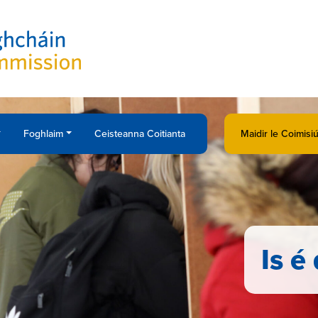
Foghlaim
Ceisteanna Coitianta
Maidir le Coimis
Is é