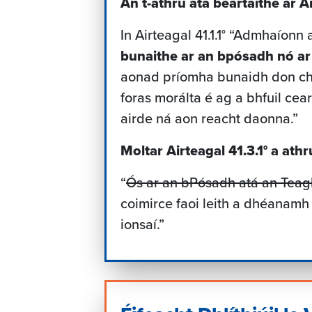
An t-athrú atá beartaithe ar Air
In Airteagal 41.1.1° “Admhaíonn
bunaithe ar an bpósadh nó ar
aonad príomha bunaidh don ch
foras morálta é ag a bhfuil cea
airde ná aon reacht daonna.”
Moltar Airteagal 41.3.1° a athrú
“
Ós ar an bPósadh atá an Teag
coimirce faoi leith a dhéanamh 
ionsaí.”