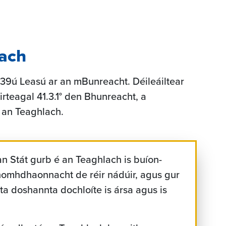
lach
 39ú Leasú ar an mBunreacht. Déileáiltear
Airteagal 41.3.1° den Bhunreacht, a
 an Teaghlach.
 an Stát gurb é an Teaghlach is buíon-
omhdhaonnacht de réir nádúir, agus gur
rta doshannta dochloíte is ársa agus is