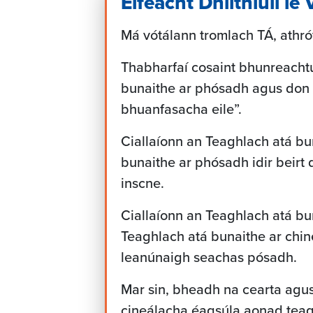
Éifeacht Dhlíthiúil le
Má vótálann tromlach TÁ, athró
Thabharfaí cosaint bhunreacht
bunaithe ar phósadh agus don 
bhuanfasacha eile”.
Ciallaíonn an Teaghlach atá bu
bunaithe ar phósadh idir beirt 
inscne.
Ciallaíonn an Teaghlach atá bu
Teaghlach atá bunaithe ar chi
leanúnaigh seachas pósadh.
Mar sin, bheadh na cearta agu
cineálacha éagsúla aonad teag