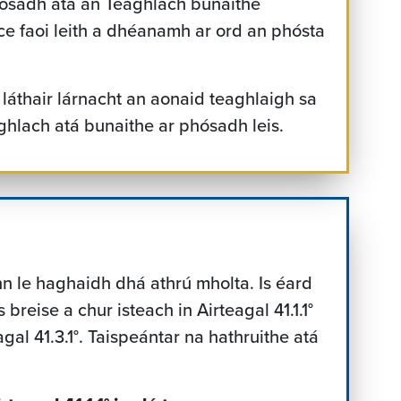
bPósadh atá an Teaghlach bunaithe
ce faoi leith a dhéanamh ar ord an phósta
láthair lárnacht an aonaid teaghlaigh sa
ghlach atá bunaithe ar phósadh leis.
nn le haghaidh dhá athrú mholta. Is éard
 breise a chur isteach in Airteagal 41.1.1°
gal 41.3.1°. Taispeántar na hathruithe atá