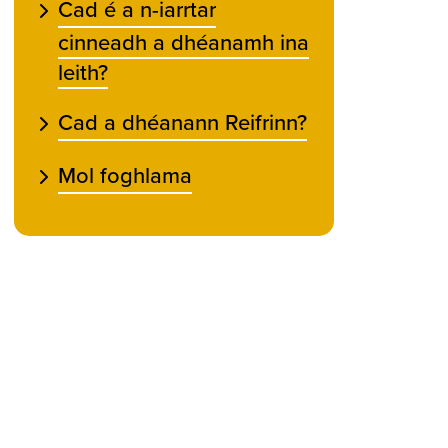
Cad é a n-iarrtar
cinneadh a dhéanamh ina
leith?
Cad a dhéanann Reifrinn?
Mol foghlama