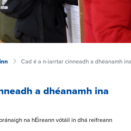
inn
Cad é a n-iarrtar cinneadh a dhéanamh ina
cinneadh a dhéanamh ina
oránaigh na hÉireann vótáil in dhá reifreann