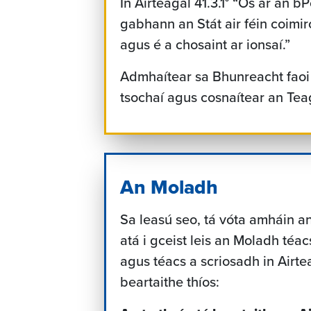
In Airteagal 41.3.1° “Ós ar an 
gabhann an Stát air féin coimir
agus é a chosaint ar ionsaí.”
Admhaítear sa Bhunreacht faoi 
tsochaí agus cosnaítear an Tea
An Moladh
Sa leasú seo, tá vóta amháin a
atá i gceist leis an Moladh téacs
agus téacs a scriosadh in Airtea
beartaithe thíos: