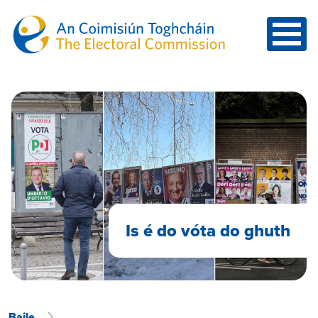
Skip to main content
Is é do vóta do ghuth
Baile