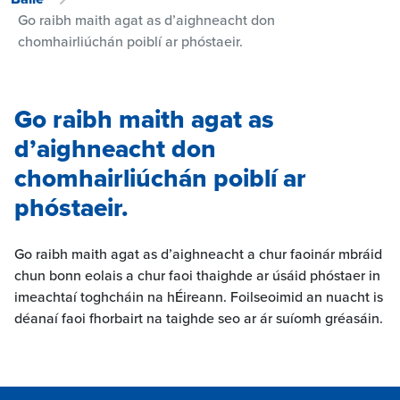
Go raibh maith agat as d’aighneacht don
chomhairliúchán poiblí ar phóstaeir.
Go raibh maith agat as
d’aighneacht don
chomhairliúchán poiblí ar
phóstaeir.
Go raibh maith agat as d’aighneacht a chur faoinár mbráid
chun bonn eolais a chur faoi thaighde ar úsáid phóstaer in
imeachtaí toghcháin na hÉireann. Foilseoimid an nuacht is
déanaí faoi fhorbairt na taighde seo ar ár suíomh gréasáin.