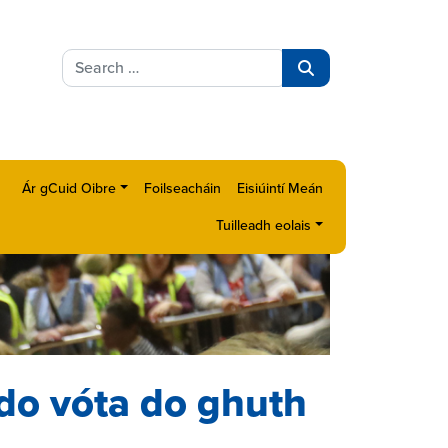
Search
for:
Search
Ár gCuid Oibre
Foilseacháin
Eisiúintí Meán
Tuilleadh eolais
 do vóta do ghuth