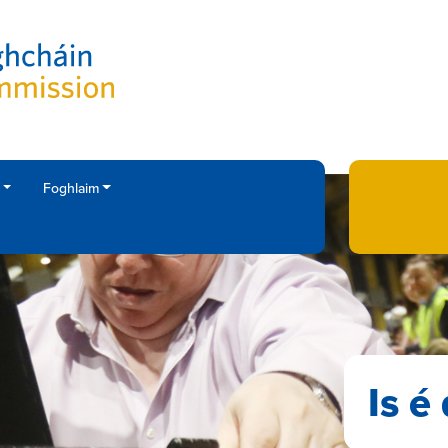
Foghlaim
Is é