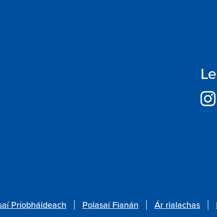
Le
saí Príobháideach
Polasaí Fianán
Ár rialachas