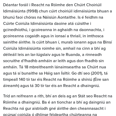
Déantar foráil i Reacht na Róimhe den Chúirt Choiriúil
Idirnáisiúnta (1998) chun cúirt choiriúil idirnáisiúnta bhuan a
bhunú faoi chóras na Náisiún Aontaithe. Is é feidhm na
Cúirte Coiriúla Idirnáisiúnta daoine atá cúisithe i
gcinedhíothú, i gcoireanna in aghaidh na daonnachta, i
gcoireanna cogaidh agus in ionsaí a thriail, in imthosca
sainithe áirithe. Is cúirt bhuan í, murab ionann agus na Binsí
Coiriúla Idirnáisiúnta roimhe sin, amhail na cinn a bhí ag
déileáil leis an Iar-Iúgslaiv agus le Ruanda, a rinneadh
socruithe d’fhadhb amháin ar leith agus don fhadhb sin
amháin. Tá 18 mbreitheamh lánaimseartha sa Chúirt nua
agus tá sí bunaithe sa Háig san Ísiltír. Go dtí seo (2001), tá
timpeall 140 tír tar éis Reacht na Róimhe a shíniú (Éire san
áireamh) agus tá 30 tír tar éis an Reacht a dhaingniú.
Tríd an reifreann a rith, bhí an deis ag an Stát seo Reacht na
Róimhe a dhaingniú. Ba é an tionchar a bhí ag daingniú an
Reachta ná gur aistríodh gné áirithe den cheannasacht i
gcúrsaí coiriúla ó dhlínse féideartha chúirteanna na