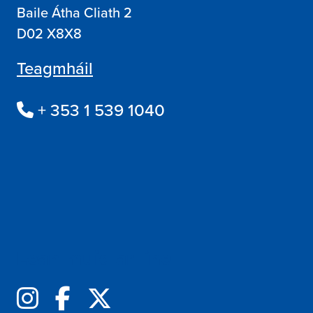
Baile Átha Cliath 2
D02 X8X8
Teagmháil
+ 353 1 539 1040
Lean muid ar line