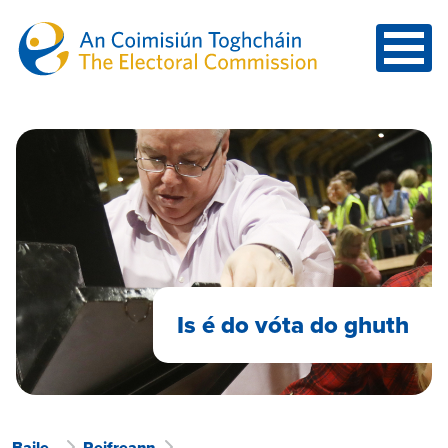
Skip to main content
Is é do vóta do ghuth
Baile
Reifreann