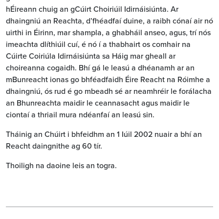
hÉireann chuig an gCúirt Choiriúil Idirnáisiúnta. Ar
dhaingniú an Reachta, d’fhéadfaí duine, a raibh cónaí air nó
uirthi in Éirinn, mar shampla, a ghabháil anseo, agus, trí nós
imeachta dlíthiúil cuí, é nó í a thabhairt os comhair na
Cúirte Coiriúla Idirnáisiúnta sa Háig mar gheall ar
choireanna cogaidh. Bhí gá le leasú a dhéanamh ar an
mBunreacht ionas go bhféadfaidh Éire Reacht na Róimhe a
dhaingniú, ós rud é go mbeadh sé ar neamhréir le forálacha
an Bhunreachta maidir le ceannasacht agus maidir le
ciontaí a thriail mura ndéanfaí an leasú sin.
Tháinig an Chúirt i bhfeidhm an 1 Iúil 2002 nuair a bhí an
Reacht daingnithe ag 60 tír.
Thoiligh na daoine leis an togra.