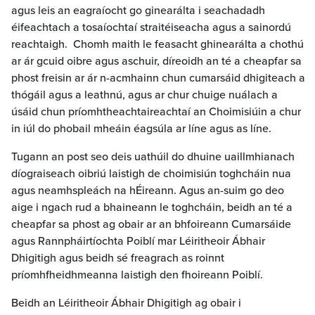
agus leis an eagraíocht go ginearálta i seachadadh
éifeachtach a tosaíochtaí straitéiseacha agus a sainordú
reachtaigh. Chomh maith le feasacht ghinearálta a chothú
ar ár gcuid oibre agus aschuir, díreoidh an té a cheapfar sa
phost freisin ar ár n-acmhainn chun cumarsáid dhigiteach a
thógáil agus a leathnú, agus ar chur chuige nuálach a
úsáid chun príomhtheachtaireachtaí an Choimisiúin a chur
in iúl do phobail mheáin éagsúla ar líne agus as líne.
Tugann an post seo deis uathúil do dhuine uaillmhianach
díograiseach oibriú laistigh de choimisiún toghcháin nua
agus neamhspleách na hÉireann. Agus an-suim go deo
aige i ngach rud a bhaineann le toghcháin, beidh an té a
cheapfar sa phost ag obair ar an bhfoireann Cumarsáide
agus Rannpháirtíochta Poiblí mar Léiritheoir Ábhair
Dhigitigh agus beidh sé freagrach as roinnt
príomhfheidhmeanna laistigh den fhoireann Poiblí.
Beidh an Léiritheoir Ábhair Dhigitigh ag obair i