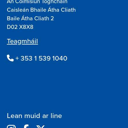
An Coimisiún Toghcháin
Caisleán Bhaile Átha Cliath
Baile Átha Cliath 2
D02 X8X8
Teagmháil
+ 353 1 539 1040
Lean muid ar line