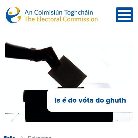
Skip to main content
Is é do vóta do ghuth
Baile
Deiseanna