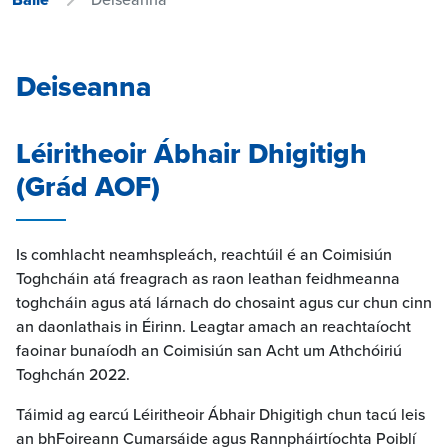
Deiseanna
Léiritheoir Ábhair Dhigitigh
(Grád AOF)
Is comhlacht neamhspleách, reachtúil é an Coimisiún
Toghcháin atá freagrach as raon leathan feidhmeanna
toghcháin agus atá lárnach do chosaint agus cur chun cinn
an daonlathais in Éirinn. Leagtar amach an reachtaíocht
faoinar bunaíodh an Coimisiún san Acht um Athchóiriú
Toghchán 2022.
Táimid ag earcú Léiritheoir Ábhair Dhigitigh chun tacú leis
an bhFoireann Cumarsáide agus Rannpháirtíochta Poiblí