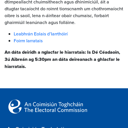
dtimpeallacht chuimsitheach agus dhinimiciúil, áit a
dtugtar tacaíocht do roinnt tionscnamh um chothromaíocht
oibre is saoil, lena n-áirítear obair chumaisc, forbairt
ghairmiúil leanúnach agus folláine.
Leabhrán Eolais d’Iarrthóirí
Foirm Iarratais
An dáta deiridh a nglacfar le hiarratais:
Is
Dé Céadaoin,
3ú Aibreán ag 5:30pm
an dáta deireanach a ghlacfar le
hiarratais.