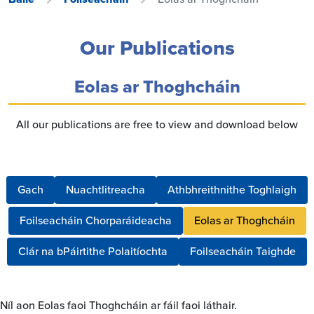
Our Publications
Eolas ar Thoghcháin
All our publications are free to view and download below
Gach
Nuachtlitreacha
Athbhreithnithe Toghlaigh
Foilseacháin Chorparáideacha
Eolas ar Thoghcháin
Clár na bPáirtithe Polaitíochta
Foilseacháin Taighde
Níl aon Eolas faoi Thoghcháin ar fáil faoi láthair.