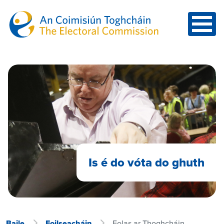
Skip to main content
Is é do vóta do ghuth
Baile
Foilseacháin
Eolas ar Thoghcháin