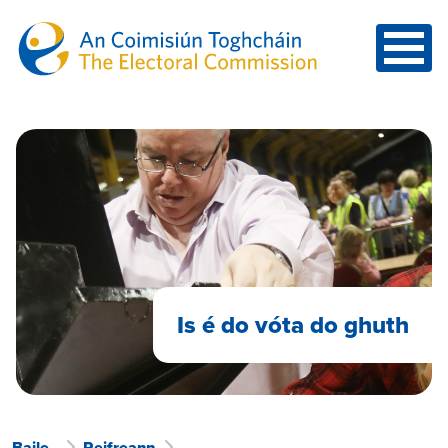
Skip to main content
Is é do vóta do ghuth
Baile
Reifreann