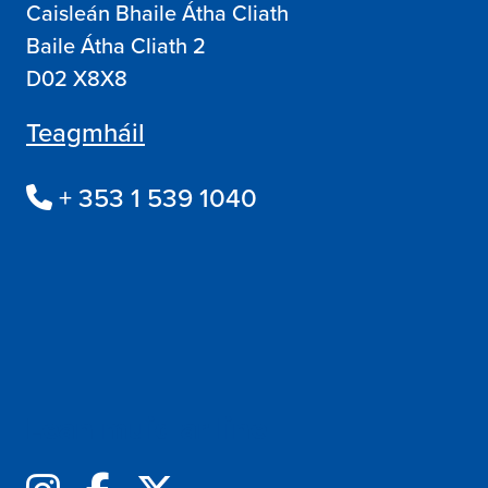
Caisleán Bhaile Átha Cliath
Baile Átha Cliath 2
D02 X8X8
Teagmháil
+ 353 1 539 1040
Lean muid ar line