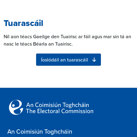
Tuarascáil
Níl aon téacs Gaeilge den Tuairisc ar fáil agus mar sin tá an
nasc le téacs Béarla an Tuairisc.
Íoslódáil an tuarascáil
An Coimisiún Toghcháin