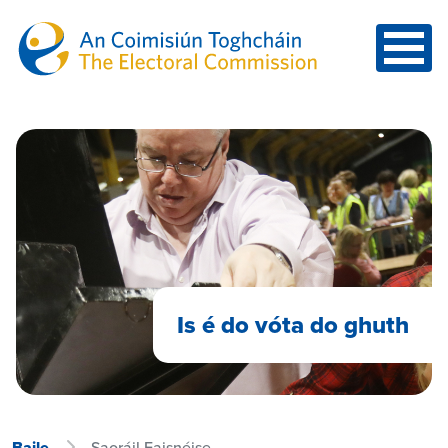
Skip to main content
Is é do vóta do ghuth
Baile
Saoráil Faisnéise