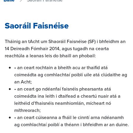
Saoráil Faisnéise
Tháinig an tAcht um Shaoráil Faisnéise (SF) i bhfeidhm an
14 Deireadh Fómhair 2014, agus tugadh na cearta
reachtúla a leanas leis do bhaill an phobail:
• an ceart rochtain a bheith acu ar thaifid atá
coimeádta ag comhlachtaí poiblí uile atá clúdaithe ag
an Acht;
• an ceart go ndéanfaí faisnéis phearsanta atá
coimeádta ina leith i dtaifead a cheartú nuair atá a
leithéid d’fhaisnéis neamhiomlán, mícheart nó
míthreorach;
• an ceart cúiseanna a fháil le cinntí arna ndéanamh
ag comhlachtaí poiblí a théann i bhfeidhm ar an duine.