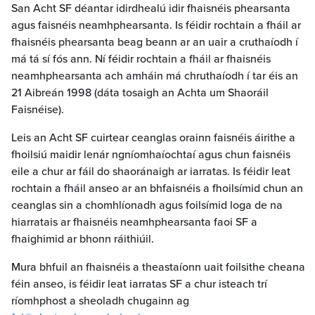
San Acht SF déantar idirdhealú idir fhaisnéis phearsanta
agus faisnéis neamhphearsanta. Is féidir rochtain a fháil ar
fhaisnéis phearsanta beag beann ar an uair a cruthaíodh í
má tá sí fós ann. Ní féidir rochtain a fháil ar fhaisnéis
neamhphearsanta ach amháin má chruthaíodh í tar éis an
21 Aibreán 1998 (dáta tosaigh an Achta um Shaoráil
Faisnéise).
Leis an Acht SF cuirtear ceanglas orainn faisnéis áirithe a
fhoilsiú maidir lenár ngníomhaíochtaí agus chun faisnéis
eile a chur ar fáil do shaoránaigh ar iarratas. Is féidir leat
rochtain a fháil anseo ar an bhfaisnéis a fhoilsímid chun an
ceanglas sin a chomhlíonadh agus foilsímid loga de na
hiarratais ar fhaisnéis neamhphearsanta faoi SF a
fhaighimid ar bhonn ráithiúil.
Mura bhfuil an fhaisnéis a theastaíonn uait foilsithe cheana
féin anseo, is féidir leat iarratas SF a chur isteach trí
ríomhphost a sheoladh chugainn ag