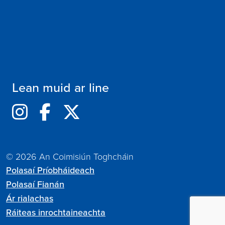
Lean muid ar line
© 2026 An Coimisiún Toghcháin
Polasaí Príobháideach
Polasaí Fianán
Ár rialachas
Ráiteas inrochtaineachta